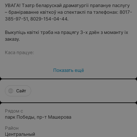
УВАГА! Тэатр беларускай драматургіі прапануе паслугу
– браніраванне квіткоў на спектаклі па тэлефонах: 8017-
385-97-51, 8029-154-04-44.
Выкупіць квіткі трэба на працягу 3-х дзён з моманту іх
заказу.
Каса працуе:
05 па 30.09 пн.–сб. з 14.00 да 19.00
Показать ещё
З 1.10 па 30.04 аўт.-нядз. з 14.00 да 19.00.
Тэл.: 385-97-51каса), 8029-154-04-44для даведак).
Сайт
Рядом с
парк Победы
,
пр-т Машерова
Район
Центральный