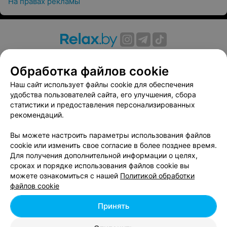
На правах рекламы
О проекте
Новости проекта
Размещение рекламы
Обработка файлов cookie
Вакансии
Публичный договор
Способы оплаты
Публичный договор по использованию сервиса
Наш сайт использует файлы cookie для обеспечения
«Афиша»
удобства пользователей сайта, его улучшения, сбора
статистики и предоставления персонализированных
Пользовательское соглашение
рекомендаций.
Написать в поддержку
Вы можете настроить параметры использования файлов
Связаться по вопросам сотрудничества
cookie или изменить свое согласие в более позднее время.
Написать руководителю relax.by
Для получения дополнительной информации о целях,
Персональные настройки cookie
сроках и порядке использования файлов cookie вы
можете ознакомиться с нашей
Политикой обработки
Обработка персональных данных
файлов cookie
Принять
© 2026 ООО «Артокс Лаб», УНП 191700409, регистрирующий орган -