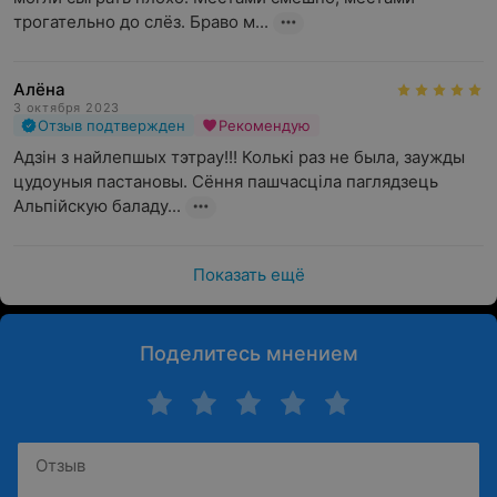
трогательно до слёз. Браво м...
Алёна
3 октября 2023
Отзыв подтвержден
Рекомендую
Адзiн з найлепшых тэтрау!!! Колькi раз не была, заужды 
цудоуныя пастановы. Сёння пашчасцiла паглядзець 
Альпiйскую баладу...
Показать ещё
Поделитесь мнением